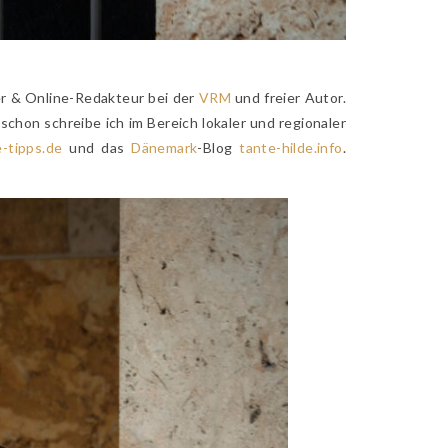
er & Online-Redakteur bei der
VRM
und freier Autor.
chon schreibe ich im Bereich lokaler und regionaler
-tipps.de
und das
Dänemark
-Blog
tante-hilde.info
.